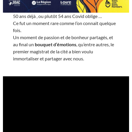
50 ans déjà , ou plutôt 54 ans Covid oblige …
Ce fut un moment rare comme l’on connait quelque
fois.
Un moment de passion et de bonheur partagés, et
au final un
bouquet d’émotions
, qu’entre autres, le
premier magistrat de la cité a bien voulu
immortaliser et partager avec nous.