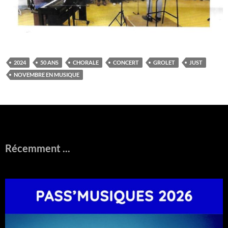
2024
50 ANS
CHORALE
CONCERT
GROLET
JUST
NOVEMBRE EN MUSIQUE
Récemment ...