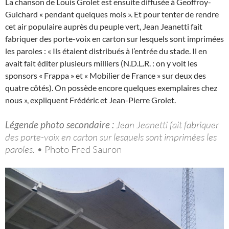
La chanson de Louis Grolet est ensuite diffusée à Geoffroy-
Guichard « pendant quelques mois ». Et pour tenter de rendre
cet air populaire auprès du peuple vert, Jean Jeanetti fait
fabriquer des porte-voix en carton sur lesquels sont imprimées
les paroles : « Ils étaient distribués à l’entrée du stade. Il en
avait fait éditer plusieurs milliers (N.D.L.R. : on y voit les
sponsors « Frappa » et « Mobilier de France » sur deux des
quatre côtés). On possède encore quelques exemplaires chez
nous », expliquent Frédéric et Jean-Pierre Grolet.
Légende photo secondaire :
Jean Jeanetti fait fabriquer
des porte-voix en carton sur lesquels sont imprimées les
paroles. •
Photo Fred Sauron