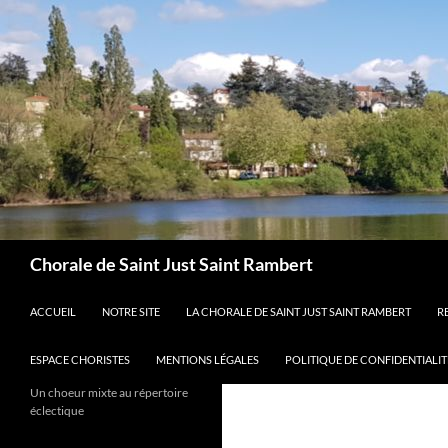
Aller
au
contenu
Recherche
Chorale de Saint Just Saint Rambert
ACCUEIL
NOTRE SITE
LA CHORALE DE SAINT JUST SAINT RAMBERT
R
ESPACE CHORISTES
MENTIONS LÉGALES
POLITIQUE DE CONFIDENTIALIT
Un choeur mixte au répertoire
éclectique