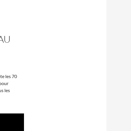
 AU
te les 70
 pour
us les