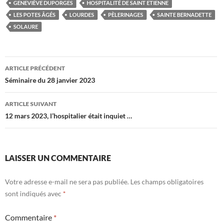
GENEVIÈVE DUPORGES
HOSPITALITÉ DE SAINT ETIENNE
LES POTES ÂGÉS
LOURDES
PÈLERINAGES
SAINTE BERNADETTE
SOLAURE
Navigation
ARTICLE PRÉCÉDENT
des
Séminaire du 28 janvier 2023
articles
ARTICLE SUIVANT
12 mars 2023, l’hospitalier était inquiet …
LAISSER UN COMMENTAIRE
Votre adresse e-mail ne sera pas publiée.
Les champs obligatoires
sont indiqués avec
*
Commentaire
*