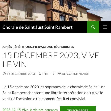
Aller
au
contenu
Recherche
Chorale de Saint Just Saint Rambert
MENU
PRINCI
APRÈS RÉPÉTITIONS
,
FIL D'ACTUALITÉ CHORISTES
15 DÉCEMBRE 2023, VIVE
LE VIN
15 DÉCEMBRE, 2023
THIERRY
UN COMMENTAIRE
Le 15 décembre 2023 les sopranes de la chorale de Saint Just
Saint Rambert chantent une libre interprétation de « Vive le
vent » à l’occasion d’un moment festif et convivial.
2023_12_15-Vive-le-vin-des-sopranes
TÉLÉCHARGER