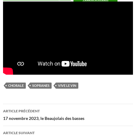
CHORALE
SOPRANES
VIVE LE VIN
Navigation
ARTICLE PRÉCÉDENT
des
17 novembre 2023, le Beaujolais des basses
articles
ARTICLE SUIVANT